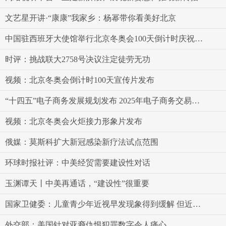
文艺星开讲·“康康”我家乡：杨幂带你看美好北京
中国驻西班牙大使馆举行北京冬奥会100天倒计时庆祝活动
时评：挑战联大2758号决议注定徒劳无功
视频：北京冬奥会倒计时100天宣传片发布
“十四五”电子商务发展规划发布 2025年电子商务交易额预期达46万亿元
视频：北京冬奥会火炬接力形象片发布
俄媒：莫斯科扩大新冠感染新疗法试点范围
环球时报社评：中美经贸需要建设性对话
玉渊谭天丨中美再通话，“建设性”很重要
国家卫健委：儿童青少年近视早发现象得到缓解 但近视低龄化问题仍然突出
外交部：美国针对亚裔仇恨犯罪数字令人痛心